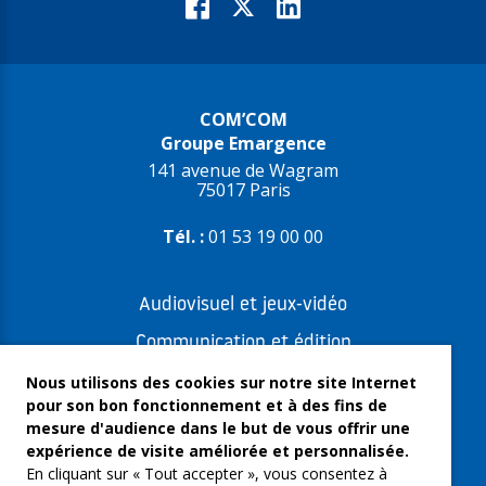
COM’COM
Groupe Emargence
141 avenue de Wagram
75017 Paris
Tél. :
01 53 19 00 00
Audiovisuel et jeux-vidéo
Communication et édition
Freelances et artistes-auteurs
Nous utilisons des cookies sur notre site Internet
pour son bon fonctionnement et à des fins de
Musique et spectacles
mesure d'audience dans le but de vous offrir une
expérience de visite améliorée et personnalisée.
Qui sommes-nous ?
En cliquant sur « Tout accepter », vous consentez à