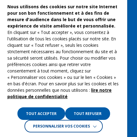
Freelances et artistes-auteurs
Nous utilisons des cookies sur notre site Internet
pour son bon fonctionnement et à des fins de
Musique et spectacles
mesure d'audience dans le but de vous offrir une
expérience de visite améliorée et personnalisée.
Qui sommes-nous ?
En cliquant sur « Tout accepter », vous consentez à
Groupe Emargence
l'utilisation de tous les cookies placés sur notre site. En
cliquant sur « Tout refuser », seuls les cookies
C’moi le chef
strictement nécessaires au fonctionnement du site et à
sa sécurité seront utilisés. Pour choisir ou modifier vos
Actualités
préférences cookies ainsi que retirer votre
Contactez nous
consentement à tout moment, cliquez sur
« Personnaliser vos cookies » ou sur le lien « Cookies »
Mentions légales
en bas d'écran. Pour en savoir plus sur les cookies et les
données personnelles que nous utilisons :
lire notre
Gestion des cookies
politique de confidentialité
Politique de confidentialité
TOUT ACCEPTER
TOUT REFUSER
PERSONNALISER VOS COOKIES
Crédits :
La Jungle