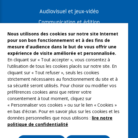
Audiovisuel et jeux-vidéo
Communication et édition
Freelances et artistes-auteurs
Nous utilisons des cookies sur notre site Internet
pour son bon fonctionnement et à des fins de
Musique et spectacles
mesure d'audience dans le but de vous offrir une
expérience de visite améliorée et personnalisée.
Qui sommes-nous ?
En cliquant sur « Tout accepter », vous consentez à
Groupe Emargence
l'utilisation de tous les cookies placés sur notre site. En
cliquant sur « Tout refuser », seuls les cookies
C’moi le chef
strictement nécessaires au fonctionnement du site et à
sa sécurité seront utilisés. Pour choisir ou modifier vos
Actualités
préférences cookies ainsi que retirer votre
Contactez nous
consentement à tout moment, cliquez sur
« Personnaliser vos cookies » ou sur le lien « Cookies »
Mentions légales
en bas d'écran. Pour en savoir plus sur les cookies et les
données personnelles que nous utilisons :
lire notre
Gestion des cookies
politique de confidentialité
Politique de confidentialité