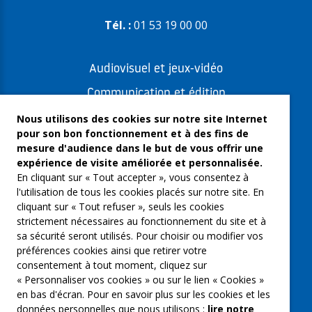
Tél. :
01 53 19 00 00
Audiovisuel et jeux-vidéo
Communication et édition
Freelances et artistes-auteurs
Nous utilisons des cookies sur notre site Internet
pour son bon fonctionnement et à des fins de
Musique et spectacles
mesure d'audience dans le but de vous offrir une
expérience de visite améliorée et personnalisée.
Qui sommes-nous ?
En cliquant sur « Tout accepter », vous consentez à
Groupe Emargence
l'utilisation de tous les cookies placés sur notre site. En
cliquant sur « Tout refuser », seuls les cookies
C’moi le chef
strictement nécessaires au fonctionnement du site et à
sa sécurité seront utilisés. Pour choisir ou modifier vos
Actualités
préférences cookies ainsi que retirer votre
Contactez nous
consentement à tout moment, cliquez sur
« Personnaliser vos cookies » ou sur le lien « Cookies »
Mentions légales
en bas d'écran. Pour en savoir plus sur les cookies et les
données personnelles que nous utilisons :
lire notre