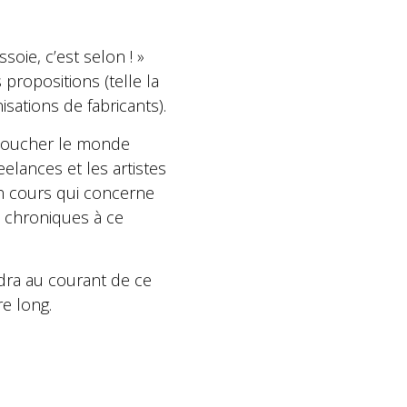
soie, c’est selon ! »
propositions (telle la
sations de fabricants).
t toucher le monde
eelances et les artistes
 en cours qui concerne
es chroniques à ce
dra au courant de ce
re long.