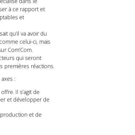
cialisé dans le
ser à ce rapport et
ptables et
it qu’il va avoir du
 comme celui-ci, mais
 sur Com’Com.
cteurs qui seront
es premières réactions.
 axes :
ffre. Il s’agit de
ser et développer de
 production et de