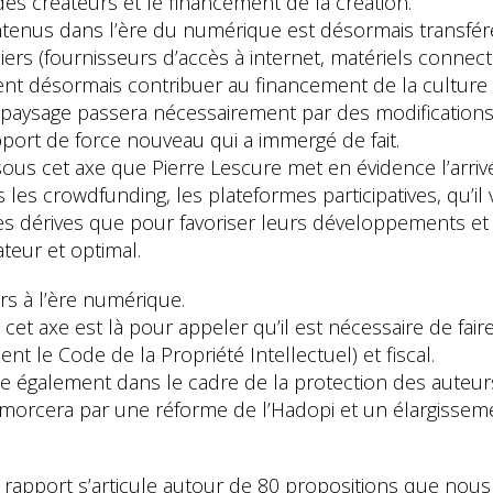
es créateurs et le financement de la création.
ntenus dans l’ère du numérique est désormais transfér
iers (fournisseurs d’accès à internet, matériels conne
ent désormais contribuer au financement de la culture
paysage passera nécessairement par des modifications 
apport de force nouveau qui a immergé de fait.
sous cet axe que Pierre Lescure met en évidence l’arri
s les crowdfunding, les plateformes participatives, qu’il v
 les dérives que pour favoriser leurs développements 
teur et optimal.
urs à l’ère numérique.
et axe est là pour appeler qu’il est nécessaire de fair
ent le Code de la Propriété Intellectuel) et fiscal.
te également dans le cadre de la protection des auteurs
’amorcera par une réforme de l’Hadopi et un élargisse
rapport s’articule autour de 80 propositions que nous