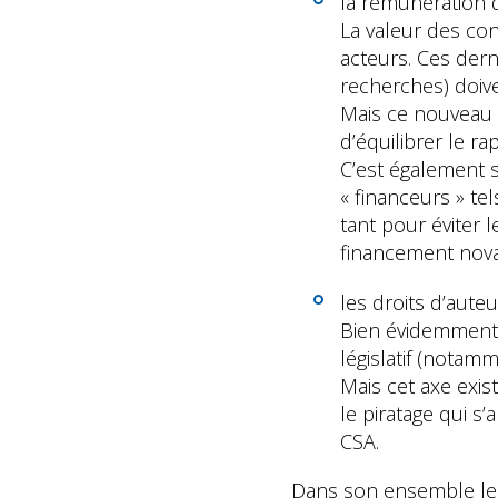
la rémunération d
La valeur des co
acteurs. Ces dern
recherches) doiv
Mais ce nouveau 
d’équilibrer le r
C’est également 
« financeurs » tel
tant pour éviter
financement nova
les droits d’aute
Bien évidemment c
législatif (notamm
Mais cet axe exis
le piratage qui s
CSA.
Dans son ensemble le 