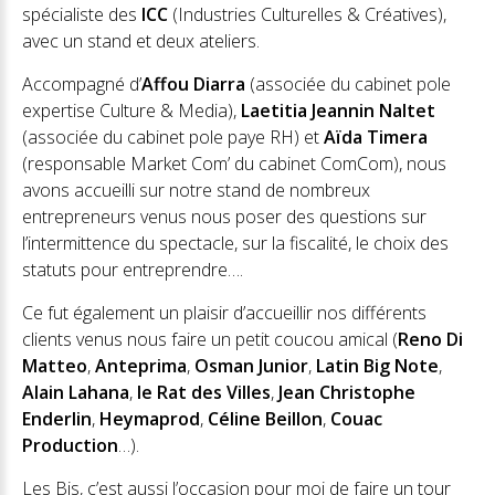
spécialiste des
ICC
(Industries Culturelles & Créatives),
avec un stand et deux ateliers.
Accompagné d’
Affou Diarra
(associée du cabinet pole
expertise Culture & Media),
Laetitia Jeannin Naltet
(associée du cabinet pole paye RH) et
Aïda Timera
(responsable Market Com’ du cabinet ComCom), nous
avons accueilli sur notre stand de nombreux
entrepreneurs venus nous poser des questions sur
l’intermittence du spectacle, sur la fiscalité, le choix des
statuts pour entreprendre….
Ce fut également un plaisir d’accueillir nos différents
clients venus nous faire un petit coucou amical (
Reno Di
Matteo
,
Anteprima
,
Osman Junior
,
Latin Big Note
,
Alain Lahana
,
le Rat des Villes
,
Jean Christophe
Enderlin
,
Heymaprod
,
Céline Beillon
,
Couac
Production
…).
Les Bis, c’est aussi l’occasion pour moi de faire un tour