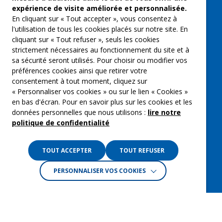
expérience de visite améliorée et personnalisée.
Qui sommes-nous ?
En cliquant sur « Tout accepter », vous consentez à
Groupe Emargence
l'utilisation de tous les cookies placés sur notre site. En
cliquant sur « Tout refuser », seuls les cookies
C’moi le chef
strictement nécessaires au fonctionnement du site et à
sa sécurité seront utilisés. Pour choisir ou modifier vos
Actualités
préférences cookies ainsi que retirer votre
Contactez nous
consentement à tout moment, cliquez sur
« Personnaliser vos cookies » ou sur le lien « Cookies »
Mentions légales
en bas d'écran. Pour en savoir plus sur les cookies et les
données personnelles que nous utilisons :
lire notre
Gestion des cookies
politique de confidentialité
Politique de confidentialité
TOUT ACCEPTER
TOUT REFUSER
PERSONNALISER VOS COOKIES
Crédits :
La Jungle