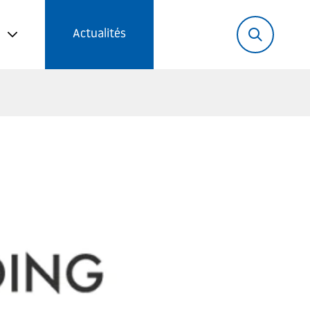
Rechercher:
Recher
Actualités