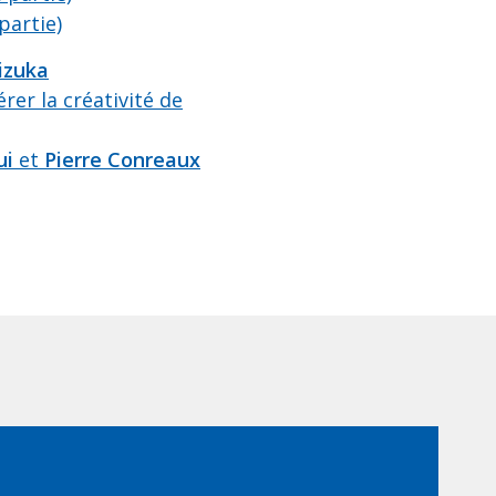
partie)
izuka
rer la créativité de
ui
et
Pierre Conreaux