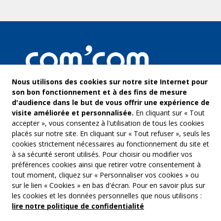
Nous utilisons des cookies sur notre site Internet pour
son bon fonctionnement et à des fins de mesure
d'audience dans le but de vous offrir une expérience de
visite améliorée et personnalisée.
En cliquant sur « Tout
accepter », vous consentez à l'utilisation de tous les cookies
placés sur notre site. En cliquant sur « Tout refuser », seuls les
cookies strictement nécessaires au fonctionnement du site et
à sa sécurité seront utilisés. Pour choisir ou modifier vos
COM’COM
Audiovis
préférences cookies ainsi que retirer votre consentement à
Groupe Emargence
tout moment, cliquez sur « Personnaliser vos cookies » ou
Communi
141 avenue de Wagram
sur le lien « Cookies » en bas d'écran. Pour en savoir plus sur
75017 Paris
Freelanc
les cookies et les données personnelles que nous utilisons :
lire notre politique de confidentialité
Tél. :
01 53 19 00 00
Musique 