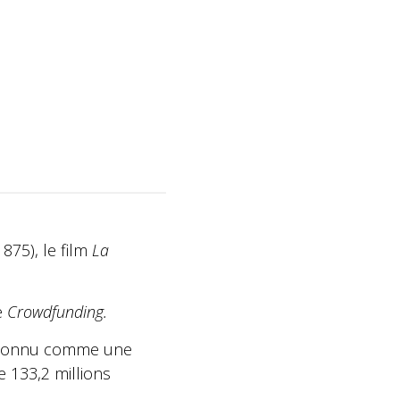
875), le film
La
e
Crowdfunding.
reconnu comme une
e 133,2 millions