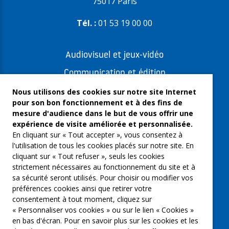
75017 Paris
Tél. :
01 53 19 00 00
Audiovisuel et jeux-vidéo
Communication et édition
Freelances et artistes-auteurs
Nous utilisons des cookies sur notre site Internet
pour son bon fonctionnement et à des fins de
Musique et spectacles
mesure d'audience dans le but de vous offrir une
expérience de visite améliorée et personnalisée.
Qui sommes-nous ?
En cliquant sur « Tout accepter », vous consentez à
Groupe Emargence
l'utilisation de tous les cookies placés sur notre site. En
cliquant sur « Tout refuser », seuls les cookies
C’moi le chef
strictement nécessaires au fonctionnement du site et à
sa sécurité seront utilisés. Pour choisir ou modifier vos
Actualités
préférences cookies ainsi que retirer votre
Contactez nous
consentement à tout moment, cliquez sur
« Personnaliser vos cookies » ou sur le lien « Cookies »
Mentions légales
en bas d'écran. Pour en savoir plus sur les cookies et les