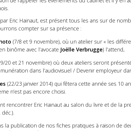
sion de rappeler les évènements du cabinet et il y en
ois.
 par Eric Hainaut, est présent tous les ans sur de nomb
urrons compter sur sa présence :
Photo
(7/8 et 9 novembre), où un atelier sur « les différ
en binôme avec l’avocate
Joëlle Verbrugge
) l’attend,
9/20 et 21 novembre) où deux ateliers seront présent
unération dans l’audiovisuel / Devenir employeur dans
es
(22/23 janvier 2014) qui fêtera cette année ses 10 
hème n’est pas encore choisi.
 rencontrer Eric Hainaut au salon du livre et de la pr
 déc.).
la publication de nos fiches pratiques à raison de de