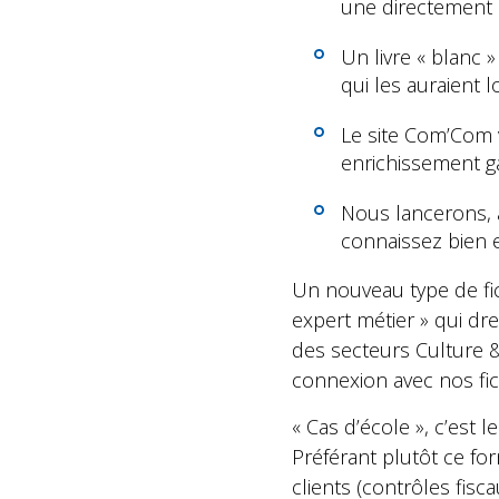
une directement 
Un livre « blanc 
qui les auraient 
Le site Com’Com v
enrichissement ga
Nous lancerons, 
connaissez bien e
Un nouveau type de fich
expert métier » qui dr
des secteurs Culture 
connexion avec nos fic
« Cas d’école », c’est
Préférant plutôt ce fo
clients (contrôles fisc