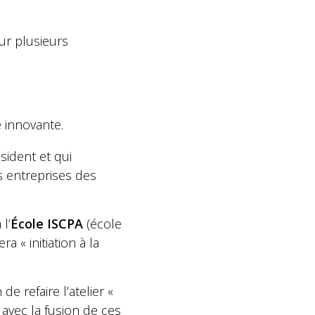
our plusieurs
e innovante.
sident et qui
s entreprises des
l’
École ISCPA
(école
 « initiation à la
 de refaire l’atelier «
 avec la fusion de ces