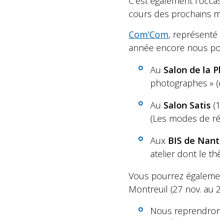
C’est également l’occa
cours des prochains m
Com’Com
, représenté
année encore nous po
Au
Salon de la 
photographes » (
Au
Salon Satis
(1
(Les modes de rém
Aux
BIS de Nant
atelier dont le t
Vous pourrez également
Montreuil (27 nov. au 2
Nous reprendrons 