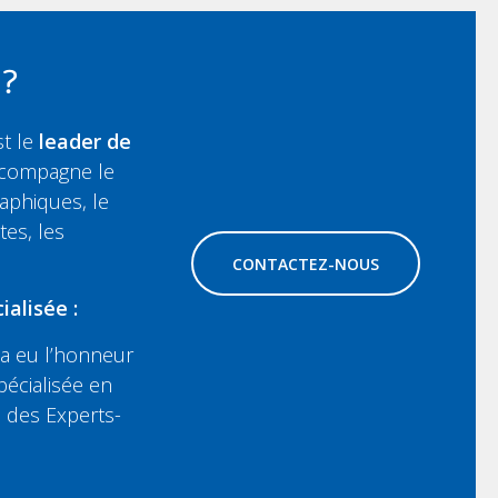
 ?
st le
leader de
ccompagne le
aphiques, le
tes, les
CONTACTEZ-NOUS
alisée :
a eu l’honneur
pécialisée en
re des Experts-