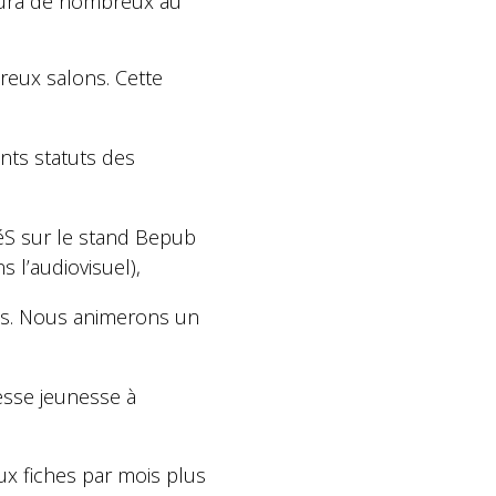
 aura de nombreux au
reux salons. Cette
ents statuts des
éS sur le stand Bepub
 l’audiovisuel),
ans. Nous animerons un
esse jeunesse à
ux fiches par mois plus