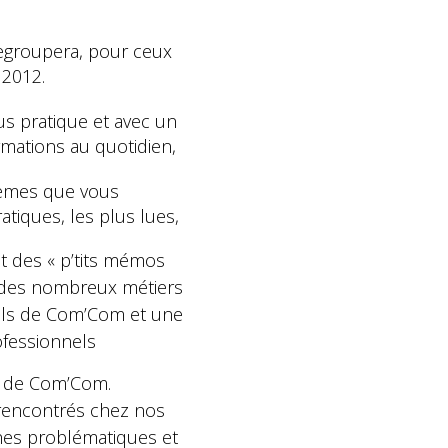
regroupera, pour ceux
 2012.
us pratique et avec un
ormations au quotidien,
thèmes que vous
atiques, les plus lues,
it des « p’tits mémos
n des nombreux métiers
eils de Com’Com et une
ofessionnels
eb de Com’Com.
s rencontrés chez nos
aines problématiques et