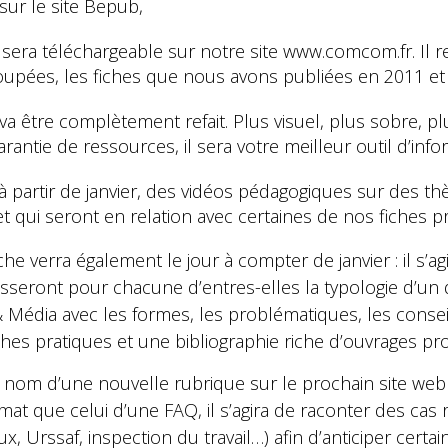
sur le site Bepub,
» sera téléchargeable sur notre site www.comcom.fr. Il 
loupées, les fiches que nous avons publiées en 2011 et
a être complètement refait. Plus visuel, plus sobre, pl
rantie de ressources, il sera votre meilleur outil d’inf
à partir de janvier, des vidéos pédagogiques sur des 
t qui seront en relation avec certaines de nos fiches pr
e verra également le jour à compter de janvier : il s’ag
esseront pour chacune d’entres-elles la typologie d’u
& Média avec les formes, les problématiques, les cons
hes pratiques et une bibliographie riche d’ouvrages pr
 le nom d’une nouvelle rubrique sur le prochain site w
rmat que celui d’une FAQ, il s’agira de raconter des ca
aux, Urssaf, inspection du travail…) afin d’anticiper cert