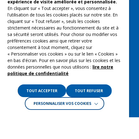
expérience de visite améliorée et personnalisée.
Qui sommes-nous ?
En cliquant sur « Tout accepter », vous consentez à
Groupe Emargence
l'utilisation de tous les cookies placés sur notre site. En
cliquant sur « Tout refuser », seuls les cookies
C’moi le chef
strictement nécessaires au fonctionnement du site et à
sa sécurité seront utilisés. Pour choisir ou modifier vos
Actualités
préférences cookies ainsi que retirer votre
Contactez nous
consentement à tout moment, cliquez sur
« Personnaliser vos cookies » ou sur le lien « Cookies »
Mentions légales
en bas d'écran. Pour en savoir plus sur les cookies et les
données personnelles que nous utilisons :
lire notre
Gestion des cookies
politique de confidentialité
Politique de confidentialité
TOUT ACCEPTER
TOUT REFUSER
PERSONNALISER VOS COOKIES
Crédits :
La Jungle