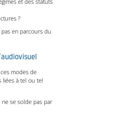
égimes et des statuts
uctures ?
e pas en parcours du
’audiovisuel
us ces modes de
liées à tel ou tel
e ne se solde pas par