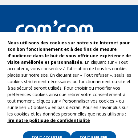
Nous utilisons des cookies sur notre site Internet pour
son bon fonctionnement et à des fins de mesure
d'audience dans le but de vous offrir une expérience de
visite améliorée et personnalisée.
En cliquant sur « Tout
accepter », vous consentez à l'utilisation de tous les cookies
placés sur notre site. En cliquant sur « Tout refuser », seuls les
cookies strictement nécessaires au fonctionnement du site et
à sa sécurité seront utilisés. Pour choisir ou modifier vos
COM’COM
Audiovis
préférences cookies ainsi que retirer votre consentement à
Groupe Emargence
tout moment, cliquez sur « Personnaliser vos cookies » ou
Communi
141 avenue de Wagram
sur le lien « Cookies » en bas d'écran. Pour en savoir plus sur
75017 Paris
Freelanc
les cookies et les données personnelles que nous utilisons :
lire notre politique de confidentialité
Tél. :
01 53 19 00 00
Musique 
TOUT ACCEPTER
TOUT REFUSER