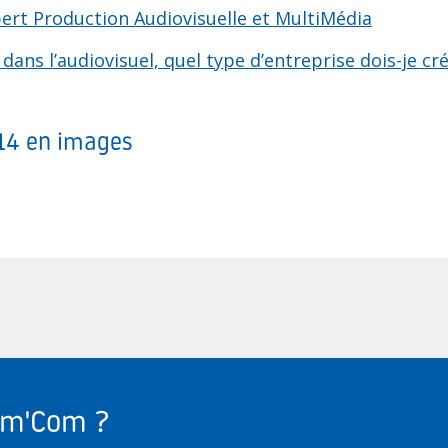
ert Production Audiovisuelle et MultiMédia
dans l’audiovisuel, quel type d’entreprise dois-je cré
014 en images
Com'Com ?