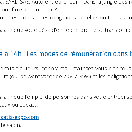
a, SARL, SAS, Auto-entrepreneur… Dans la jungle des r
ur faire le bon choix ?
ences, couts et les obligations de telles ou telles str
ra afin que votre désir d’entreprendre ne se transform
 à 14h : Les modes de rémunération dans l
, droits d’auteurs, honoraires… maitrisez-vous bien to
ts (qui peuvent varier de 20% à 85%) et les obligations 
ra afin que l’emploi de personnes dans votre entrepris
caux ou sociaux.
satis-expo.com
.
le salon.