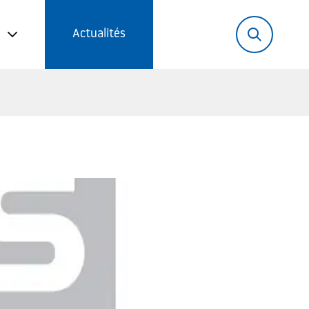
Rechercher:
Recher
Actualités